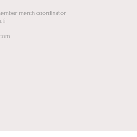
member merch coordinator
.fi
.com