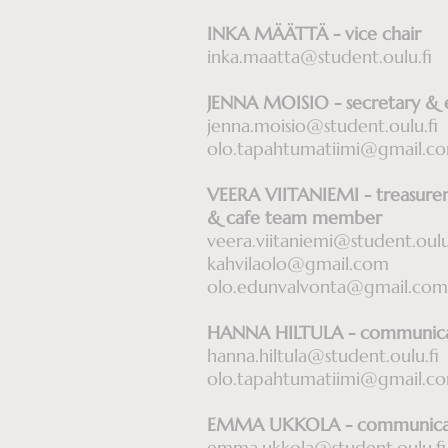
INKA MÄÄTTÄ - vice chair
inka.maatta@student.oulu.fi
JENNA MOISIO - secretary & 
jenna.moisio@student.oulu.fi
olo.tapahtumatiimi@gmail.
VEERA VIITANIEMI - treasurer,
& cafe team member
veera.viitaniemi@student.oulu
kahvilaolo@gmail.com
olo.edunvalvonta@gmail.com
HANNA HILTULA - communicat
hanna.hiltula@student.oulu.fi
olo.tapahtumatiimi@gmail.c
EMMA UKKOLA - communicati
emma.ukkola@student.oulu.fi