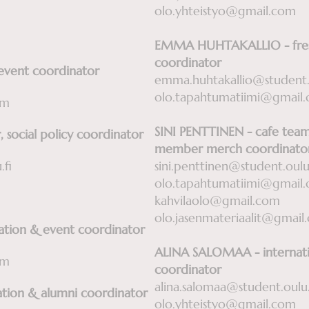
olo.yhteistyo@gmail.com
EMMA HUHTAKALLIO - fres
coordinator
event coordinator
emma.huhtakallio@student.o
olo.tapahtumatiimi@gmail
com
SINI PENTTINEN - cafe te
 social policy coordinator
member merch coordinat
.fi
sini.penttinen@student.oulu.
olo.tapahtumatiimi@gmail
kahvilaolo@gmail.com
olo.jasenmateriaalit@gmail
ion & event coordinator
ALINA SALOMAA - internati
om
coordinator
alina.salomaa@student.oulu.
on & alumni coordinator
olo.yhteistyo@gmail.com