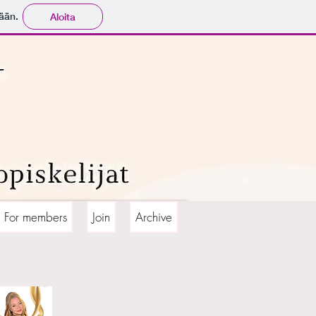
ään.
Aloita
For members
Join
Archive