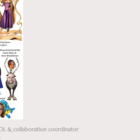
OL & collaboration coordinator
i