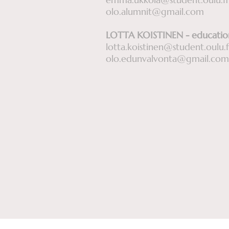
olo.alumnit@gmail.com
LOTTA KOISTINEN - education
lotta.koistinen@student.oulu.f
olo.edunvalvonta@gmail.com