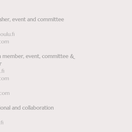
her, event and committee
ulu.fi
.com
am member, event, committee &
or
fi
.com
.com
onal and collaboration
fi