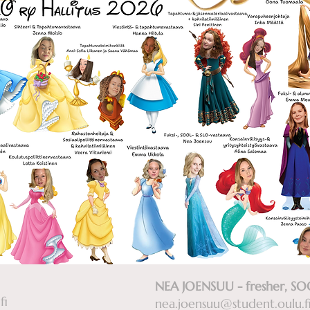
NEA JOENSUU - fresher, SO
fi
nea.joensuu@student.oulu.f